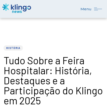
Menu
PUBLISHED
Author
Published
IN:
on:
HISTÓRIA
Tudo Sobre a Feira
Hospitalar: História,
Destaques e a
Participação do Klingo
em 2025