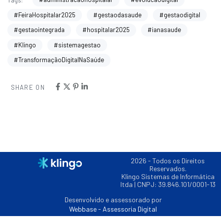
#FeiraHospitalar2025
#gestaodasaude
#gestaodigital
#gestaointegrada
#hospitalar2025
#ianasaude
#Klingo
#sistemagestao
#TransformaçãoDigitalNaSaúde
SHARE ON
2026
- Todos os Direitos
Reservados.
Klingo Sistemas de Informática
ltda | CNPJ: 39.846.101/0001-13
Desenvolvido e assessorado por
Webbase - Assessoria Digital