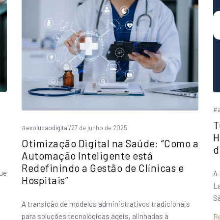
#a
T
#evolucaodigital
/
27 de junho de 2025
H
Otimização Digital na Saúde: “Como a
d
Automação Inteligente está
Redefinindo a Gestão de Clínicas e
que
A 
Hospitais”
La
S
A transição de modelos administrativos tradicionais
para soluções tecnológicas ágeis, alinhadas à
R