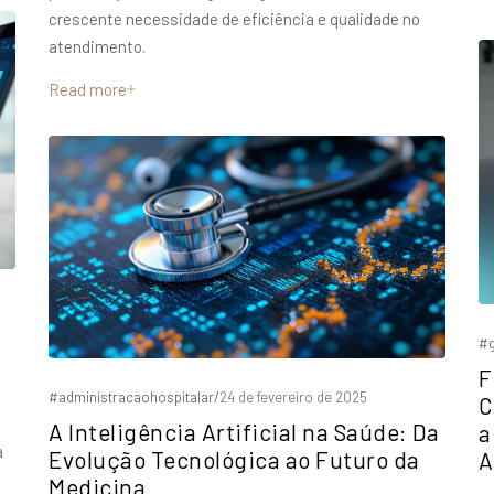
crescente necessidade de eficiência e qualidade no
atendimento.
Read more
#g
F
#administracaohospitalar
/
24 de fevereiro de 2025
C
A Inteligência Artificial na Saúde: Da
a
a
Evolução Tecnológica ao Futuro da
A
Medicina