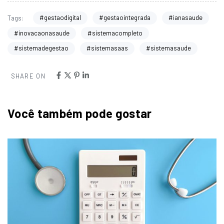
#gestaodigital
#gestaointegrada
#ianasaude
Tags:
#inovacaonasaude
#sistemacompleto
#sistemadegestao
#sistemasaas
#sistemasaude
SHARE ON
Você também pode gostar