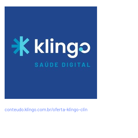
conteudo.klingo.com.br/oferta-klingo-clin