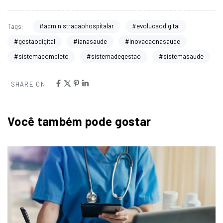
#administracaohospitalar
#evolucaodigital
Tags:
#gestaodigital
#ianasaude
#inovacaonasaude
#sistemacompleto
#sistemadegestao
#sistemasaude
SHARE ON
Você também pode gostar