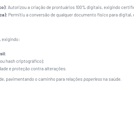
co):
Autorizou a criação de prontuários 100% digitais, exigindo certific
ca):
Permitiu a conversão de qualquer documento físico para digital,
 exigindo:
sil
;
 ou hash criptográfico);
de e proteção contra alterações.
e, pavimentando o caminho para relações
paperless
na saúde.