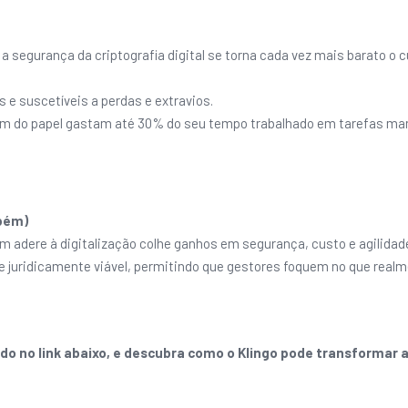
gurança da criptografia digital se torna cada vez mais barato o cus
e suscetíveis a perdas e extravios.
em do papel gastam até 30% do seu tempo trabalhado em tarefas ma
mbém)
em adere à digitalização colhe ganhos em segurança, custo e agilida
 e juridicamente viável, permitindo que gestores foquem no que realm
no link abaixo, e descubra como o Klingo pode transformar a 