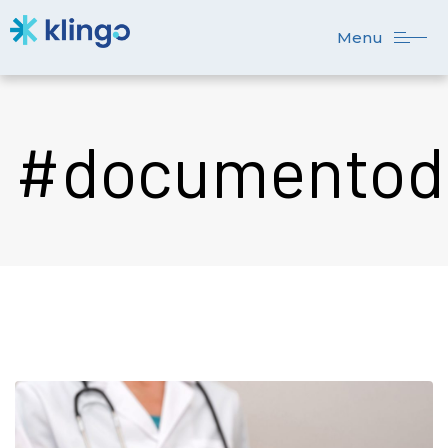
Menu
#documentodi