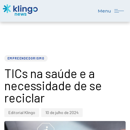
Menu
PUBLISHED
Author
Published
IN:
on:
EMPREENDEDORISMO
TICs na saúde e a
necessidade de se
reciclar
Editorial Klingo
10 de julho de 2024