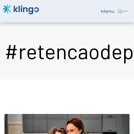
Menu
#retencaodep