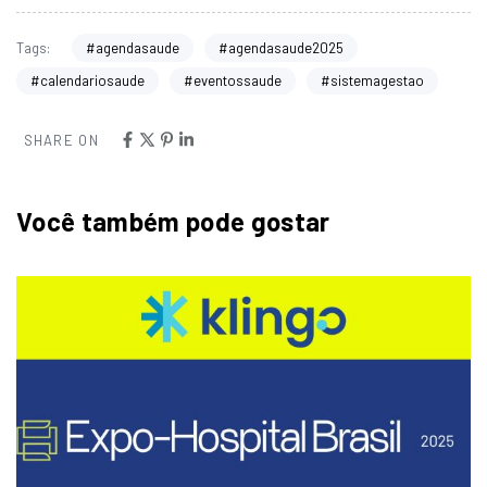
#agendasaude
#agendasaude2025
Tags:
#calendariosaude
#eventossaude
#sistemagestao
SHARE ON
Você também pode gostar