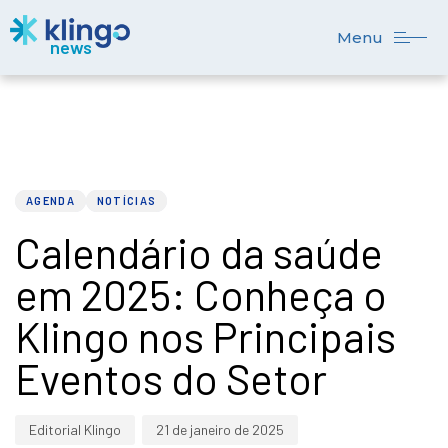
Menu
Tocador
PUBLISHED
Author
Published
IN:
on:
de
AGENDA
NOTÍCIAS
vídeo
Calendário da saúde
em 2025: Conheça o
Klingo nos Principais
Eventos do Setor
Editorial Klingo
21 de janeiro de 2025