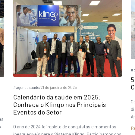
#
5
C
#agendasaude
/
21 de janeiro de 2025
Calendário da saúde em 2025:
Co
Conheça o Klingo nos Principais
di
Eventos do Setor
A
as
o
O ano de 2024 foi repleto de conquistas e momentos
R
inesquecíveis para o Sistema Klingo! Participamos dos