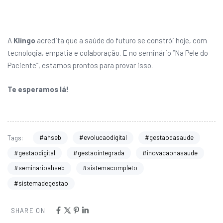
A
Klingo
acredita que a saúde do futuro se constrói hoje, com
tecnologia, empatia e colaboração. E no seminário “Na Pele do
Paciente”, estamos prontos para provar isso.
Te esperamos lá!
#ahseb
#evolucaodigital
#gestaodasaude
Tags:
#gestaodigital
#gestaointegrada
#inovacaonasaude
#seminarioahseb
#sistemacompleto
#sistemadegestao
SHARE ON