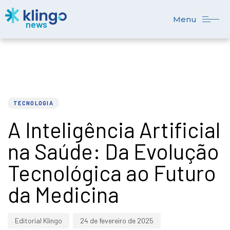
Menu
PUBLISHED
Author
Published
IN:
on:
TECNOLOGIA
A Inteligência Artificial
na Saúde: Da Evolução
Tecnológica ao Futuro
da Medicina
Editorial Klingo
24 de fevereiro de 2025