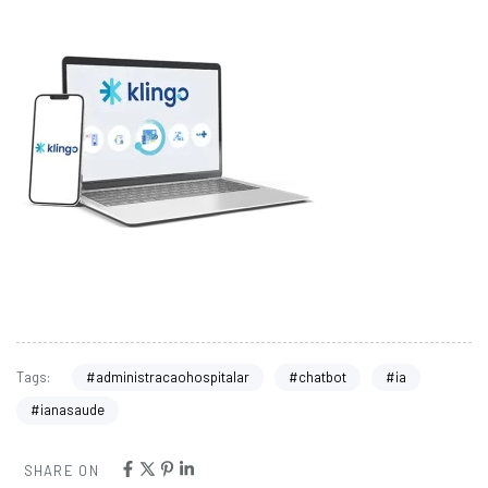
#administracaohospitalar
#chatbot
#ia
Tags:
#ianasaude
SHARE ON