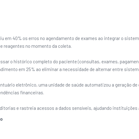
ziu em 40% os erros no agendamento de exames ao integrar o siste
 de reagentes no momento da coleta.
essar o histórico completo do paciente (consultas, exames, pagamen
ndimento em 25% ao eliminar a necessidade de alternar entre sistem
ntuário eletrônico, uma unidade de saúde automatizou a geração de
ndências financeiras.
ditorias e rastreia acessos a dados sensíveis, ajudando instituiçõe
ão