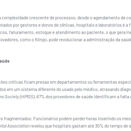
a complexidade crescente de processos, desde o agendamento de con
tados por gestores e donos de clínicas, hospitais e laboratórios é a
nicos, faturamento, estoque e atendimento ao paciente, o que gera in
vadores, como o Klingo, pode revolucionar a administração da saúde,
Saúde
es críticas ficam presas em departamentos ou ferramentas específi
ados em um sistema diferente do usado pelo médico, atrasando diag
s Society (HIMSS)
, 67% dos provedores de saúde identificam a falta
s fragmentados. Funcionários podem perder horas inserindo os me
ital Association
revelou que hospitais gastam até 30% do tempo de s