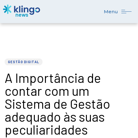
Menu
PUBLISHED
Author
Published
IN:
on:
GESTÃO DIGITAL
A Importância de
contar com um
Sistema de Gestão
adequado às suas
peculiaridades