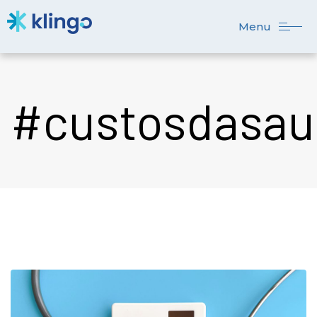
Menu
#custosdasa