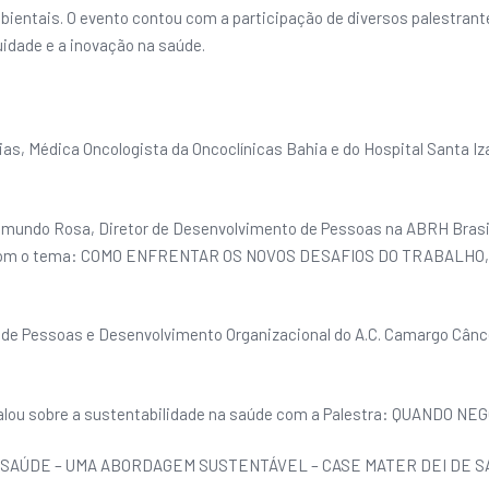
bientais. O evento contou com a participação de diversos palestra
quidade e a inovação na saúde.
Mathias, Médica Oncologista da Oncoclínicas Bahia e do Hospital Sa
Edmundo Rosa, Diretor de Desenvolvimento de Pessoas na ABRH Brasi
, com o tema: COMO ENFRENTAR OS NOVOS DESAFIOS DO TRABALHO, abo
nte de Pessoas e Desenvolvimento Organizacional do A.C. Camargo C
in, falou sobre a sustentabilidade na saúde com a Palestra: QUAN
G NA SAÚDE – UMA ABORDAGEM SUSTENTÁVEL – CASE MATER DEI DE SAÚD