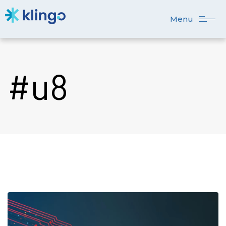
Menu
#u8