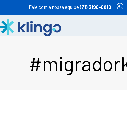
Fale com a nossa equipe
(71) 3190-0810
#migradork