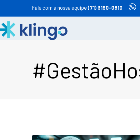
Fale com a nossa equipe
(71) 3190-0810
#GestãoHos