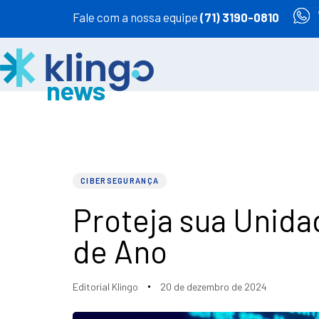
Fale com a nossa equipe
(71) 3190-0810
PUBLISHED
Author
Published
IN:
on:
CIBERSEGURANÇA
Proteja sua Unida
de Ano
Editorial Klingo
20 de dezembro de 2024